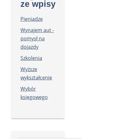
ze wpisy
Pieniądze
Wynajem aut -
pomysł na
dojazdy
Szkolenia
Wyższe
wykształcenie
Wybór
księgowego