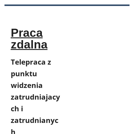
Skip
to
content
Praca
zdalna
Telepraca z
punktu
widzenia
zatrudniajacy
ch i
zatrudnianyc
h