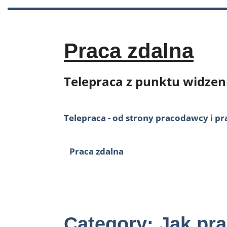
Skip
to
content
Praca zdalna
Telepraca z punktu widzen
Telepraca - od strony pracodawcy i p
Praca zdalna
Category:
Jak pr