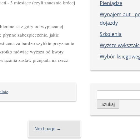
eń - 3 miesiące (czyli znacznie krócej
Pieniądze
Wynajem aut - p
dojazdy
ierane są z góry od wypłacanej
Szkolenia
płynne zabezpieczenie, jakie
est cena za bardzo szybkie przyznanie
Wyższe wykształc
 krótko mówiąc wyższa od kwoty
Wybór księgowe
owiązania zastaw przepada na rzecz
alnie
.
Szukaj:
Next page →