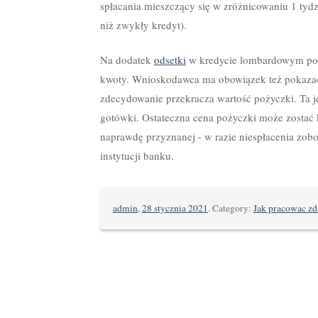
spłacania mieszczący się w zróżnicowaniu 1 tydzi
niż zwykły kredyt).
Na dodatek
odsetki
w kredycie lombardowym pob
kwoty. Wnioskodawca ma obowiązek też pokazać 
zdecydowanie przekracza wartość pożyczki. Ta j
gotówki. Ostateczna cena pożyczki może zostać
naprawdę przyznanej - w razie niespłacenia zob
instytucji banku.
admin
,
28 stycznia 2021
. Category:
Jak pracowac zd