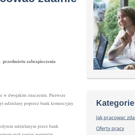
przedmiotu zabezpieczenia
c.
ze w dwojakim znaczeniu. Pierwsze
Kategorie
yt udzielany poprzez bank komercyjny
Jak pracowac zda
redytem udzielanym przez bank
Oferty pracy
cyjnym pod zastaw papierów