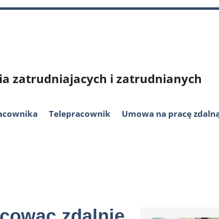
ia zatrudniajacych i zatrudnianych
racownika
Telepracownik
Umowa na pracę zdaln
acowac zdalnie