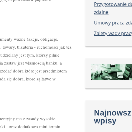
Przygotowanie d
zdalnej
Umowy praca zd
Zalety wady prac
menty ważne (akcje, obligacje,
), towary, biżuteria - ruchomości jak też
zielany jest tym, którzy pilnie
a zastaw jest własnością banku, a
zedać dobra które jest przedmiotem
da się dobra, które są łatwe w
Najnowsz
ercyjny ma z zasady wysokie
wpisy
ki - oraz dodatkowo mini termin