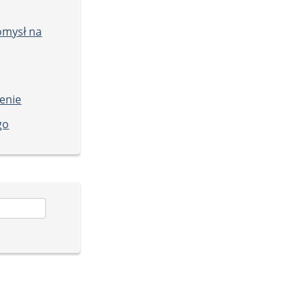
omysł na
enie
go