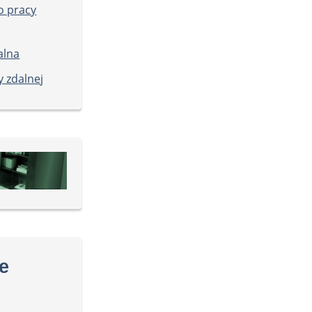
o pracy
alna
y zdalnej
e