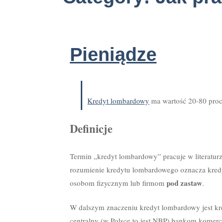
Pieniądze
Kredyt lombardowy
ma wartość 20-80 pro
Definicje
Termin „kredyt lombardowy” pracuje w literatur
rozumienie kredytu lombardowego oznacza kred
pod zastaw
osobom fizycznym lub firmom
.
W dalszym znaczeniu kredyt lombardowy jest k
centralny (w Polsce to jest NBP) bankom komer